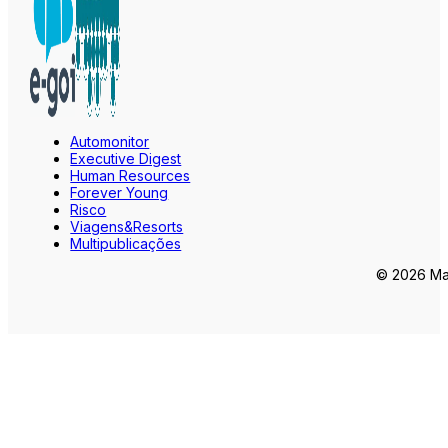
Automonitor
Executive Digest
Human Resources
Forever Young
Risco
Viagens&Resorts
Multipublicações
© 2026 Mar