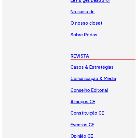
Let’s get beautiful
Na cama de
O nosso closet
Sobre Rodas
REVISTA
Casos & Estratégias
Comunicação & Media
Conselho Editorial
Almoços CE
Constituição CE
Eventos CE
Opinião CE