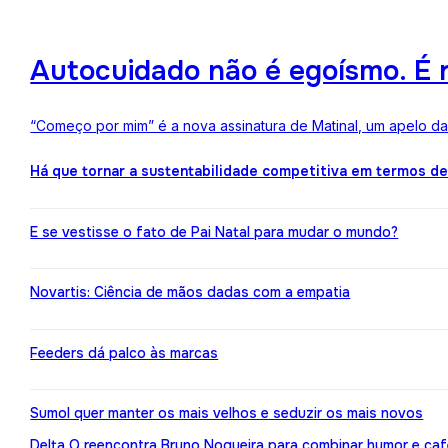
Autocuidado não é egoísmo. É r
“Começo por mim” é a nova assinatura de Matinal, um apelo d
Há que tornar a sustentabilidade competitiva em termos d
E se vestisse o fato de Pai Natal para mudar o mundo?
Novartis: Ciência de mãos dadas com a empatia
Feeders dá palco às marcas
Sumol quer manter os mais velhos e seduzir os mais novos
Delta Q reencontra Bruno Nogueira para combinar humor e caf