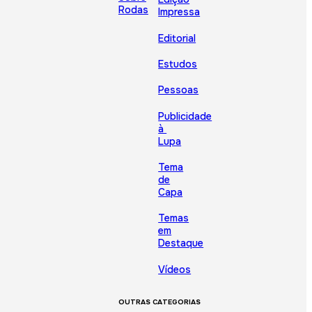
Rodas
Impressa
Editorial
Estudos
Pessoas
Publicidade
à
Lupa
Tema
de
Capa
Temas
em
Destaque
Vídeos
OUTRAS CATEGORIAS