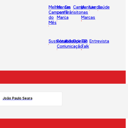
Melhor
Marcas
Em
Campanhas
IA
Livros
Saúde
Campanha
com
Trânsito
nas
do
Marca
Marcas
Mês
Sustentabilidade
Fórum
Kids
Opinião
TIP
Entrevista
Comunicação
Talk
João Paulo Seara