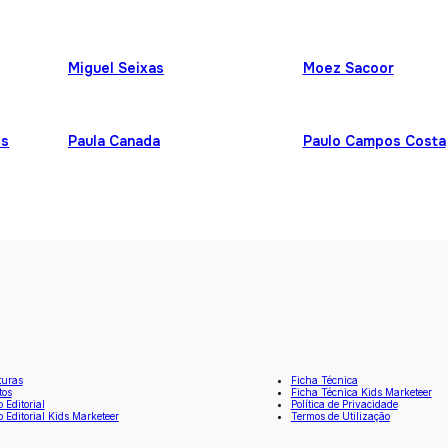
Miguel Seixas
Moez Sacoor
es
Paula Canada
Paulo Campos Costa
turas
Ficha Técnica
tos
Ficha Técnica Kids Marketeer
o Editorial
Política de Privacidade
o Editorial Kids Marketeer
Termos de Utilização