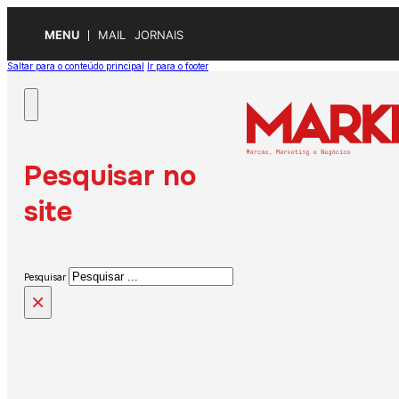
MENU
MAIL
JORNAIS
Saltar para o conteúdo principal
Ir para o footer
Pesquisar no
site
Pesquisar
×