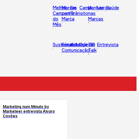
Melhor
Marcas
Em
Campanhas
IA
Livros
Saúde
Campanha
com
Trânsito
nas
do
Marca
Marcas
Mês
Sustentabilidade
Fórum
Kids
Opinião
TIP
Entrevista
Comunicação
Talk
Marketing num Minuto by
Marketeer entrevista Álvaro
Covões