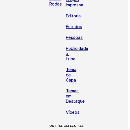
Rodas
Impressa
Editorial
Estudos
Pessoas
Publicidade
à
Lupa
Tema
de
Capa
Temas
em
Destaque
Vídeos
OUTRAS CATEGORIAS