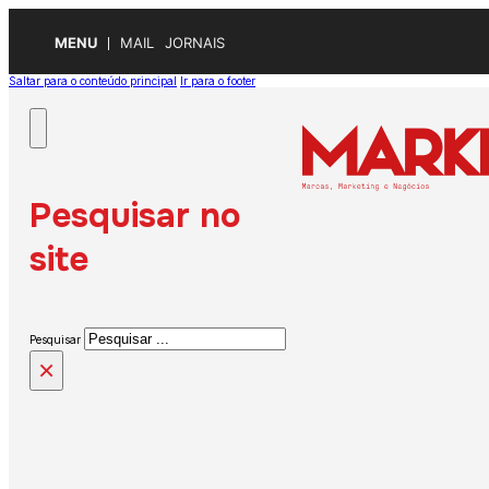
MENU
MAIL
JORNAIS
Saltar para o conteúdo principal
Ir para o footer
Pesquisar no
site
Pesquisar
×