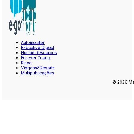
Automonitor
Executive Digest
Human Resources
Forever Young
Risco
Viagens&Resorts
Multipublicações
© 2026 Mar