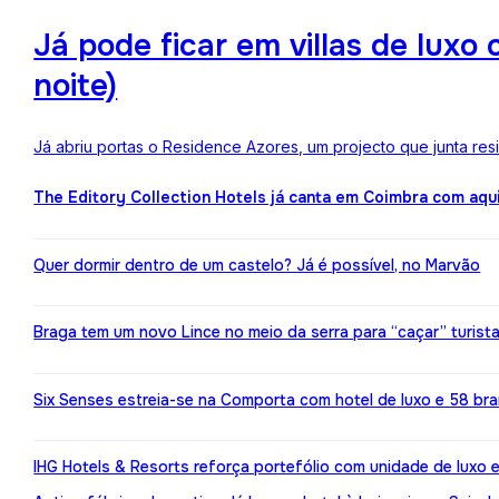
Já pode ficar em villas de lux
noite)
Já abriu portas o Residence Azores, um projecto que junta re
The Editory Collection Hotels já canta em Coimbra com aqu
Quer dormir dentro de um castelo? Já é possível, no Marvão
Braga tem um novo Lince no meio da serra para “caçar” turist
Six Senses estreia-se na Comporta com hotel de luxo e 58 br
IHG Hotels & Resorts reforça portefólio com unidade de luxo 