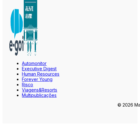
Automonitor
Executive Digest
Human Resources
Forever Young
Risco
Viagens&Resorts
Multipublicações
© 2026 Mar