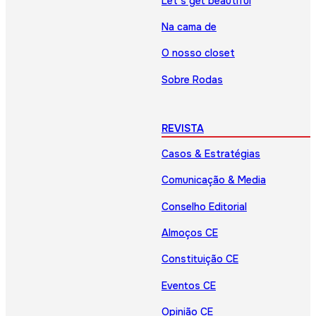
Let’s get beautiful
Na cama de
O nosso closet
Sobre Rodas
REVISTA
Casos & Estratégias
Comunicação & Media
Conselho Editorial
Almoços CE
Constituição CE
Eventos CE
Opinião CE