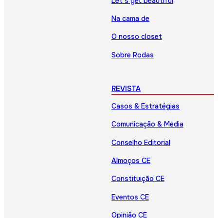
Let’s get beautiful
Na cama de
O nosso closet
Sobre Rodas
REVISTA
Casos & Estratégias
Comunicação & Media
Conselho Editorial
Almoços CE
Constituição CE
Eventos CE
Opinião CE