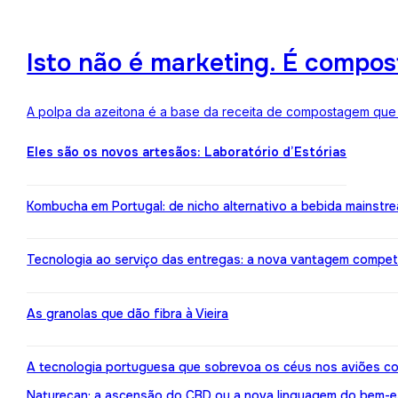
Isto não é marketing. É compo
A polpa da azeitona é a base da receita de compostagem que a
Eles são os novos artesãos: Laboratório d’Estórias
Kombucha em Portugal: de nicho alternativo a bebida mainstr
Tecnologia ao serviço das entregas: a nova vantagem compe
As granolas que dão fibra à Vieira
A tecnologia portuguesa que sobrevoa os céus nos aviões co
Naturecan: a ascensão do CBD ou a nova linguagem do bem-e