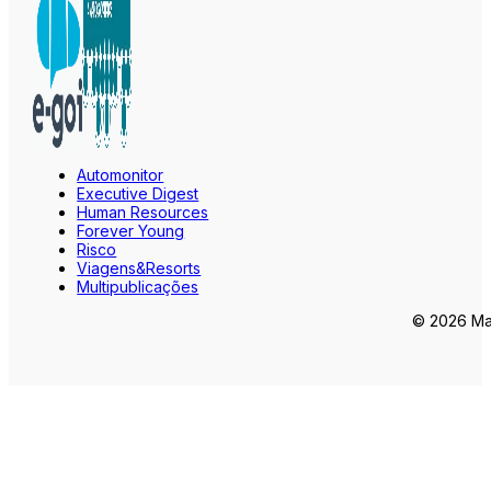
Automonitor
Executive Digest
Human Resources
Forever Young
Risco
Viagens&Resorts
Multipublicações
© 2026 Mar