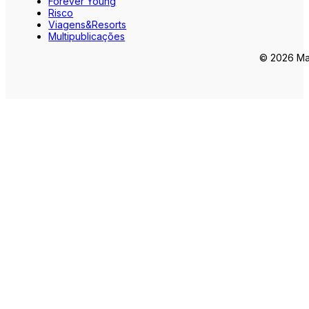
Forever Young
Risco
Viagens&Resorts
Multipublicações
© 2026 Mar