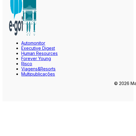
Automonitor
Executive Digest
Human Resources
Forever Young
Risco
Viagens&Resorts
Multipublicações
© 2026 Mar