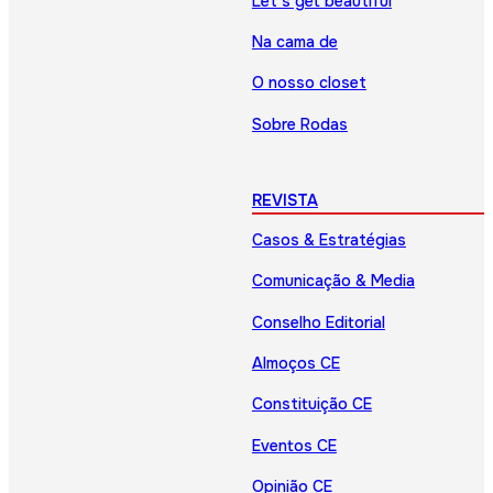
Let’s get beautiful
Na cama de
O nosso closet
Sobre Rodas
REVISTA
Casos & Estratégias
Comunicação & Media
Conselho Editorial
Almoços CE
Constituição CE
Eventos CE
Opinião CE