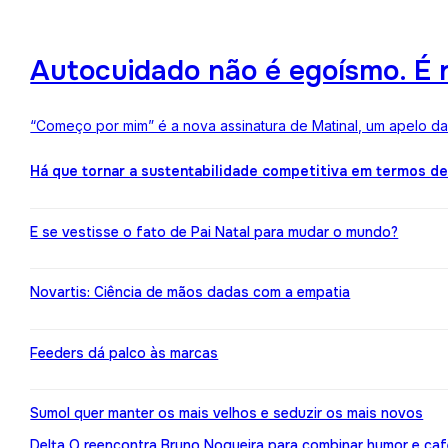
Autocuidado não é egoísmo. É r
“Começo por mim” é a nova assinatura de Matinal, um apelo d
Há que tornar a sustentabilidade competitiva em termos d
E se vestisse o fato de Pai Natal para mudar o mundo?
Novartis: Ciência de mãos dadas com a empatia
Feeders dá palco às marcas
Sumol quer manter os mais velhos e seduzir os mais novos
Delta Q reencontra Bruno Nogueira para combinar humor e caf