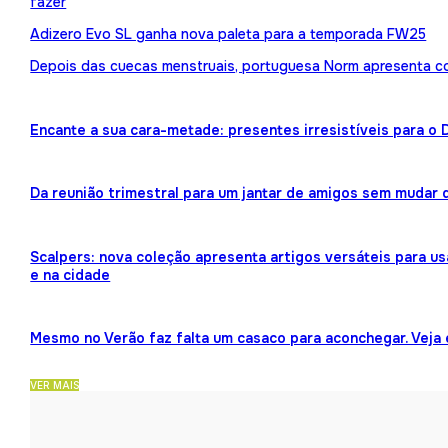
fazer
Adizero Evo SL ganha nova paleta para a temporada FW25
Depois das cuecas menstruais, portuguesa Norm apresenta 
Encante a sua cara-metade: presentes irresistíveis para o
Da reunião trimestral para um jantar de amigos sem mudar 
Scalpers: nova coleção apresenta artigos versáteis para us
e na cidade
Mesmo no Verão faz falta um casaco para aconchegar. Veja
VER MAIS