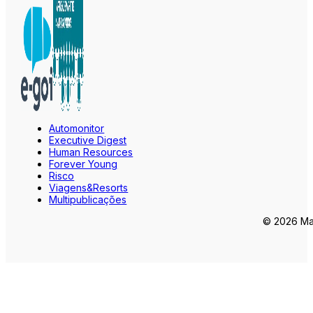
Automonitor
Executive Digest
Human Resources
Forever Young
Risco
Viagens&Resorts
Multipublicações
© 2026 Mar