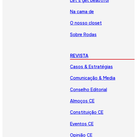
Let’s get beautiful
Na cama de
O nosso closet
Sobre Rodas
REVISTA
Casos & Estratégias
Comunicação & Media
Conselho Editorial
Almoços CE
Constituição CE
Eventos CE
Opinião CE