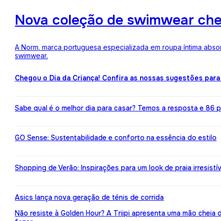
Nova coleção de swimwear ch
A Norm. marca portuguesa especializada em roupa íntima absor
swimwear.
Chegou o Dia da Criança! Confira as nossas sugestões para
Sabe qual é o melhor dia para casar? Temos a resposta e 86 pr
GO Sense: Sustentabilidade e conforto na essência do estilo
Shopping de Verão: Inspirações para um look de praia irresistív
Asics lança nova geração de ténis de corrida
Não resiste à Golden Hour? A Triipi apresenta uma mão cheia 