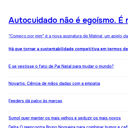
Autocuidado não é egoísmo. É r
“Começo por mim” é a nova assinatura de Matinal, um apelo d
Há que tornar a sustentabilidade competitiva em termos d
E se vestisse o fato de Pai Natal para mudar o mundo?
Novartis: Ciência de mãos dadas com a empatia
Feeders dá palco às marcas
Sumol quer manter os mais velhos e seduzir os mais novos
Delta Q reencontra Bruno Nogueira para combinar humor e caf