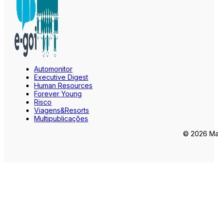
Automonitor
Executive Digest
Human Resources
Forever Young
Risco
Viagens&Resorts
Multipublicações
© 2026 Mar