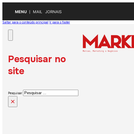
MENU
MAIL
JORNAIS
Saltar para o conteúdo principal
Ir para o footer
Pesquisar no
site
Pesquisar
×