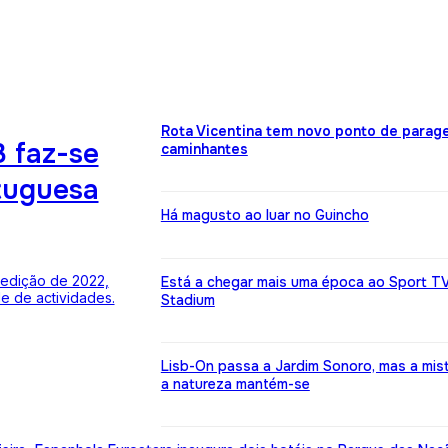
Rota Vicentina tem novo ponto de parag
 faz-se
caminhantes
tuguesa
Há magusto ao luar no Guincho
 edição de 2022,
Está a chegar mais uma época ao Sport TV
e de actividades.
Stadium
Lisb-On passa a Jardim Sonoro, mas a mis
a natureza mantém-se