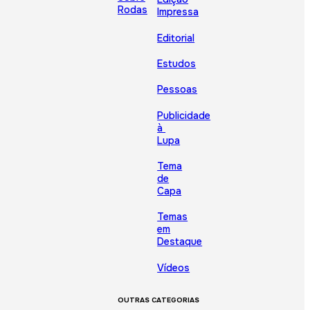
Rodas
Impressa
Editorial
Estudos
Pessoas
Publicidade
à
Lupa
Tema
de
Capa
Temas
em
Destaque
Vídeos
OUTRAS CATEGORIAS