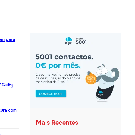
em para
 Guilty
tura com
Mais Recentes