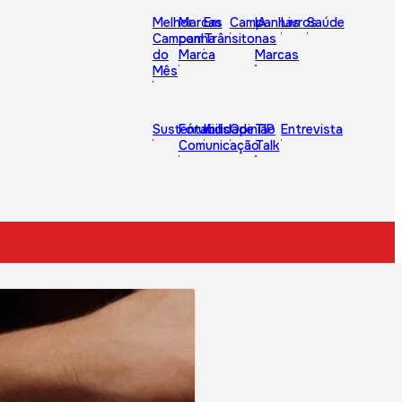
Melhor
Marcas
Em
Campanhas
IA
Livros
Saúde
Campanha
com
Trânsito
nas
do
Marca
Marcas
Mês
Sustentabilidade
Fórum
Kids
Opinião
TIP
Entrevista
Comunicação
Talk