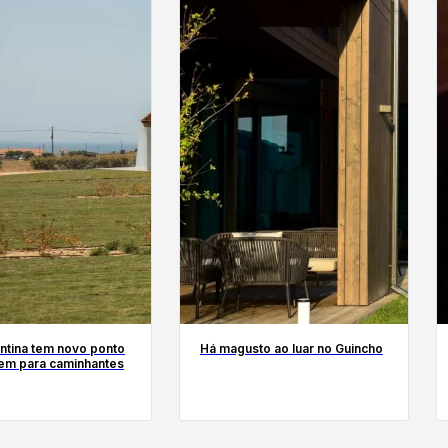
ntina tem novo ponto
Há magusto ao luar no Guincho
em para caminhantes