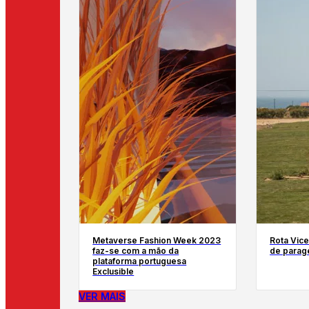
Metaverse Fashion Week 2023
Rota Vice
faz-se com a mão da
de parag
plataforma portuguesa
Exclusible
VER MAIS