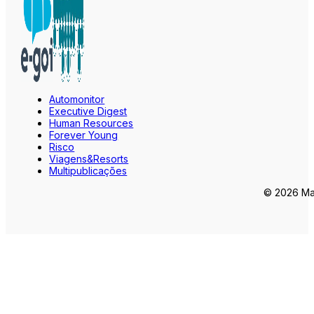
Automonitor
Executive Digest
Human Resources
Forever Young
Risco
Viagens&Resorts
Multipublicações
© 2026 Mar