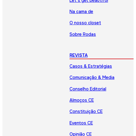
Let’s get beautiful
Na cama de
O nosso closet
Sobre Rodas
REVISTA
Casos & Estratégias
Comunicação & Media
Conselho Editorial
Almoços CE
Constituição CE
Eventos CE
Opinião CE