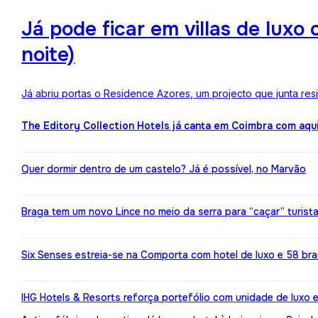
Já pode ficar em villas de lux
noite)
Já abriu portas o Residence Azores, um projecto que junta re
The Editory Collection Hotels já canta em Coimbra com aqu
Quer dormir dentro de um castelo? Já é possível, no Marvão
Braga tem um novo Lince no meio da serra para “caçar” turist
Six Senses estreia-se na Comporta com hotel de luxo e 58 br
IHG Hotels & Resorts reforça portefólio com unidade de luxo 