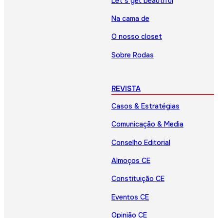
Let’s get beautiful
Na cama de
O nosso closet
Sobre Rodas
REVISTA
Casos & Estratégias
Comunicação & Media
Conselho Editorial
Almoços CE
Constituição CE
Eventos CE
Opinião CE