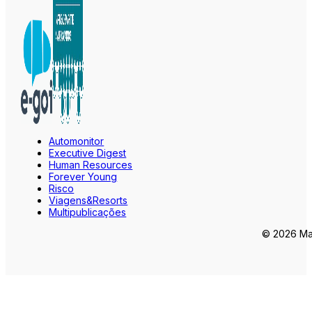
Automonitor
Executive Digest
Human Resources
Forever Young
Risco
Viagens&Resorts
Multipublicações
© 2026 Mar