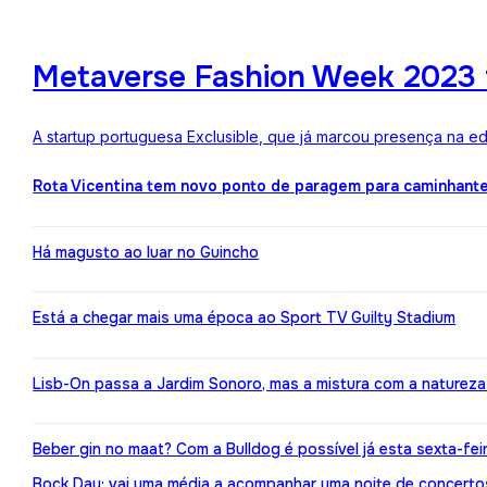
Metaverse Fashion Week 2023 f
A startup portuguesa Exclusible, que já marcou presença na e
Rota Vicentina tem novo ponto de paragem para caminhant
Há magusto ao luar no Guincho
Está a chegar mais uma época ao Sport TV Guilty Stadium
Lisb-On passa a Jardim Sonoro, mas a mistura com a naturez
Beber gin no maat? Com a Bulldog é possível já esta sexta-fei
Bock Day: vai uma média a acompanhar uma noite de concerto