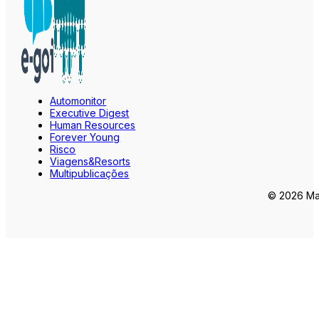
Automonitor
Executive Digest
Human Resources
Forever Young
Risco
Viagens&Resorts
Multipublicações
© 2026 Mar