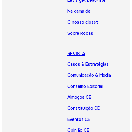
Let’s get beautiful
Na cama de
O nosso closet
Sobre Rodas
REVISTA
Casos & Estratégias
Comunicação & Media
Conselho Editorial
Almoços CE
Constituição CE
Eventos CE
Opinião CE