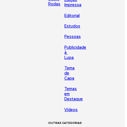
Rodas
Impressa
Editorial
Estudos
Pessoas
Publicidade
à
Lupa
Tema
de
Capa
Temas
em
Destaque
Vídeos
OUTRAS CATEGORIAS