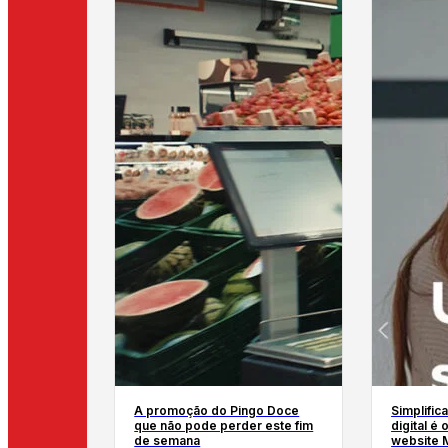
A promoção do Pingo Doce
Simplific
que não pode perder este fim
digital é
de semana
website M