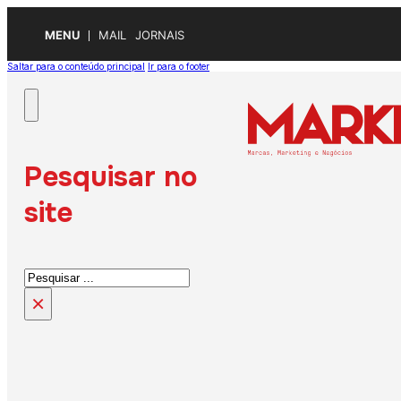
MENU
MAIL
JORNAIS
Saltar para o conteúdo principal
Ir para o footer
Pesquisar no
site
Pesquisar
×