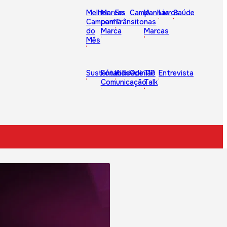
Melhor
Marcas
Em
Campanhas
IA
Livros
Saúde
Campanha
com
Trânsito
nas
do
Marca
Marcas
Mês
Sustentabilidade
Fórum
Kids
Opinião
TIP
Entrevista
Comunicação
Talk