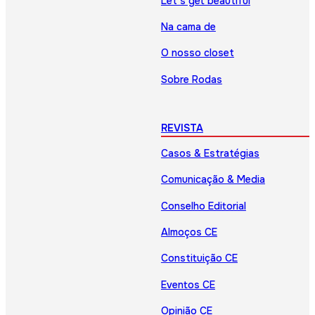
Let’s get beautiful
Na cama de
O nosso closet
Sobre Rodas
REVISTA
Casos & Estratégias
Comunicação & Media
Conselho Editorial
Almoços CE
Constituição CE
Eventos CE
Opinião CE