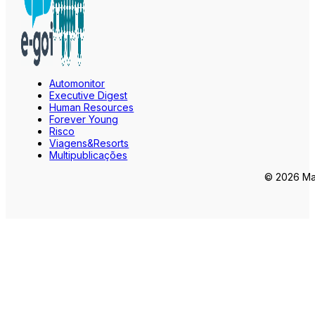
Automonitor
Executive Digest
Human Resources
Forever Young
Risco
Viagens&Resorts
Multipublicações
© 2026 Mar