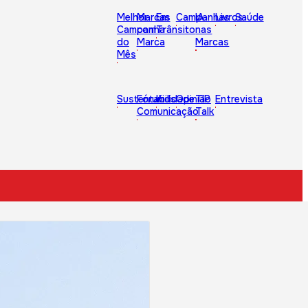
Melhor
Marcas
Em
Campanhas
IA
Livros
Saúde
Campanha
com
Trânsito
nas
do
Marca
Marcas
Mês
Sustentabilidade
Fórum
Kids
Opinião
TIP
Entrevista
Comunicação
Talk