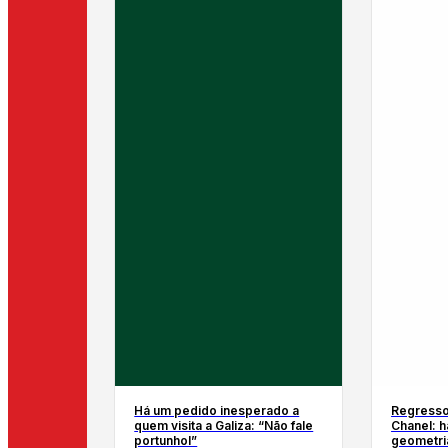
Há um pedido inesperado a
Regresso
quem visita a Galiza: “Não fale
Chanel: h
portunhol”
geometria