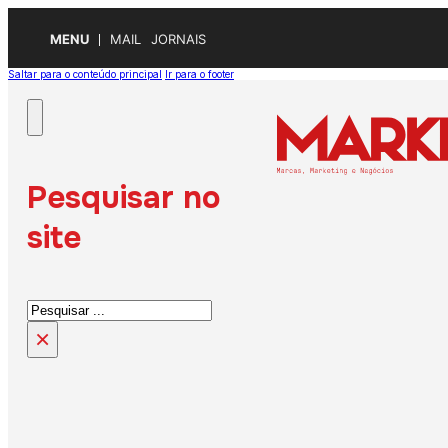
MENU
MAIL
JORNAIS
Saltar para o conteúdo principal
Ir para o footer
Pesquisar no
site
Pesquisar
×