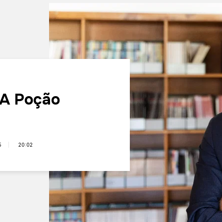
 A Poção
5
20:02