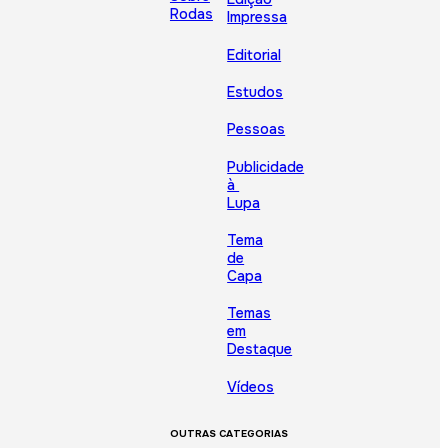
Rodas
Impressa
Editorial
Estudos
Pessoas
Publicidade
à
Lupa
Tema
de
Capa
Temas
em
Destaque
Vídeos
OUTRAS CATEGORIAS