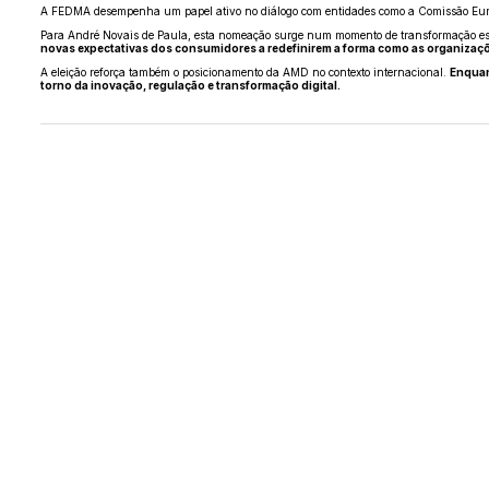
A FEDMA desempenha um papel ativo no diálogo com entidades como a Comissão Europe
Para André Novais de Paula, esta nomeação surge num momento de transformação estr
novas expectativas dos consumidores a redefinirem a forma como as organizaç
A eleição reforça também o posicionamento da AMD no contexto internacional.
Enquan
torno da inovação, regulação e transformação digital.