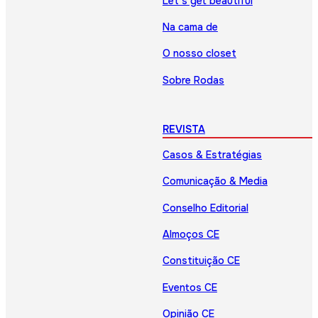
Let’s get beautiful
Na cama de
O nosso closet
Sobre Rodas
REVISTA
Casos & Estratégias
Comunicação & Media
Conselho Editorial
Almoços CE
Constituição CE
Eventos CE
Opinião CE