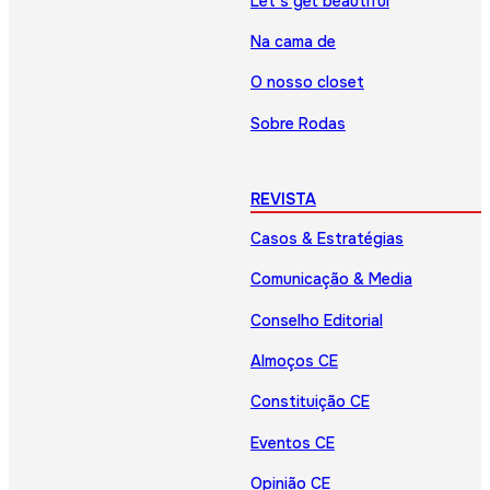
Let’s get beautiful
Na cama de
O nosso closet
Sobre Rodas
REVISTA
Casos & Estratégias
Comunicação & Media
Conselho Editorial
Almoços CE
Constituição CE
Eventos CE
Opinião CE