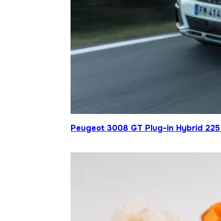
Peugeot 3008 GT Plug-in Hybrid 225 