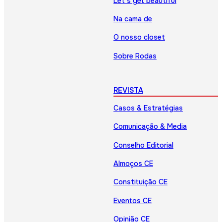
Let’s get beautiful
Na cama de
O nosso closet
Sobre Rodas
REVISTA
Casos & Estratégias
Comunicação & Media
Conselho Editorial
Almoços CE
Constituição CE
Eventos CE
Opinião CE