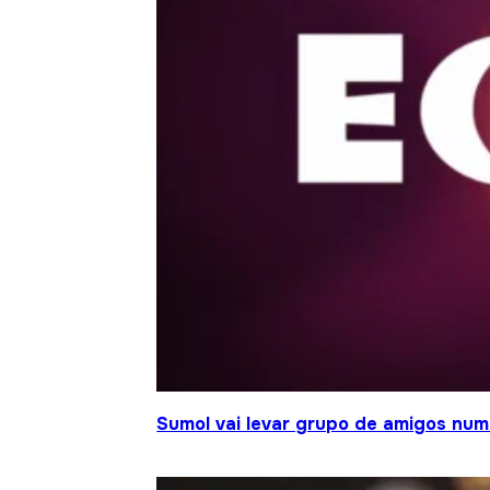
Sumol vai levar grupo de amigos num