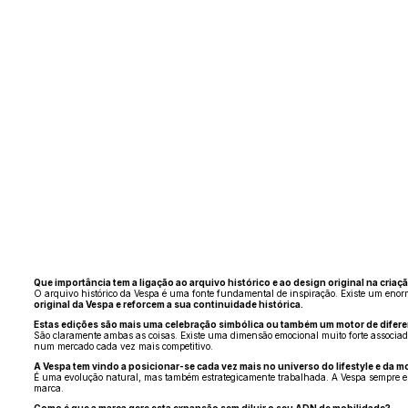
Que importância tem a ligação ao arquivo histórico e ao design original na cri
O arquivo histórico da Vespa é uma fonte fundamental de inspiração. Existe um enor
original da Vespa e reforcem a sua continuidade histórica.
Estas edições são mais uma celebração simbólica ou também um motor de difer
São claramente ambas as coisas. Existe uma dimensão emocional muito forte associad
num mercado cada vez mais competitivo.
A Vespa tem vindo a posicionar-se cada vez mais no universo do lifestyle e da m
É uma evolução natural, mas também estrategicamente trabalhada. A Vespa sempre este
marca.
Como é que a marca gere esta expansão sem diluir o seu ADN de mobilidade?