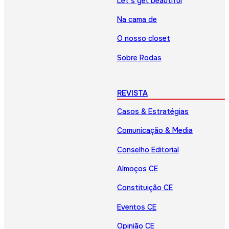
Let’s get beautiful
Na cama de
O nosso closet
Sobre Rodas
REVISTA
Casos & Estratégias
Comunicação & Media
Conselho Editorial
Almoços CE
Constituição CE
Eventos CE
Opinião CE