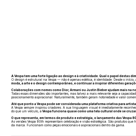
A Vespa tem uma forte ligação ao design e à criatividade. Qual o papel destas d
O design é estrutural na Vespa — não é apenas estética, é identidade. Desde o iníci
moda, a arte e o design contemporâneo, e continuar a inspirar diferentes geraçõ
Colaborações com nomes como Dior, Armani ou Justin Bieber ajudam mais na not
Todas essas dimensões são importantes, mas talvez a mais relevante seja a capacidade 
posicionamento aspiracional. Naturalmente, também geram notoriedade e valor comer
Até que ponto a Vespa pode ser considerada uma plataforma criativa para artist
A Vespa sempre inspirou criadores. A sua linguagem visual é imediatamente reconhecível
do que um veículo, a
Vespa funciona quase como uma tela cultural onde se cruzam
O que representa, em termos de produto e estratégia, o lançamento das Vespa 8
As versões Vespa 80th representam celebração e visão estratégica. São produtos que
da marca. Funcionam como peças emocionais e aspiracionais dentro da gama.