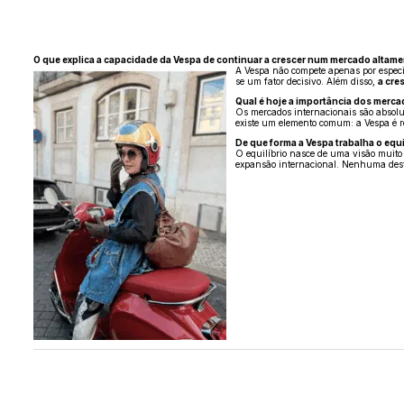
O que explica a capacidade da Vespa de continuar a crescer num mercado altam
A Vespa não compete apenas por especi
se um fator decisivo. Além disso,
a cre
Qual é hoje a importância dos merca
Os mercados internacionais são absolu
existe um elemento comum: a Vespa é r
De que forma a Vespa trabalha o equ
O equilíbrio nasce de uma visão muito 
expansão internacional. Nenhuma des