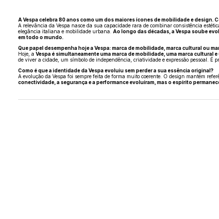
A Vespa celebra 80 anos como um dos maiores ícones de mobilidade e design. C
A relevância da Vespa nasce da sua capacidade rara de combinar consistência estétic
elegância italiana e mobilidade urbana.
Ao longo das décadas, a Vespa soube evol
em todo o mundo.
Que papel desempenha hoje a Vespa: marca de mobilidade, marca cultural ou marc
Hoje, a
Vespa é simultaneamente uma marca de mobilidade, uma marca cultural e u
de viver a cidade, um símbolo de independência, criatividade e expressão pessoal. É p
Como é que a identidade da Vespa evoluiu sem perder a sua essência original?
A evolução da Vespa foi sempre feita de forma muito coerente. O design mantém refe
conectividade, a segurança e a performance evoluíram, mas o espírito permaneceu