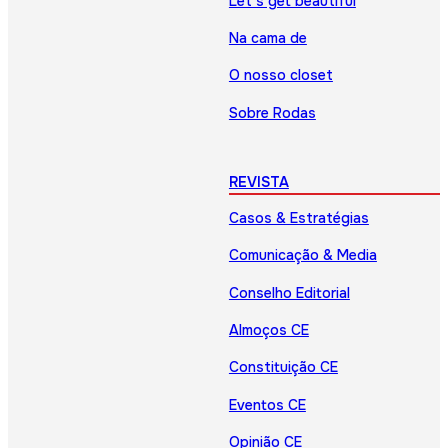
Let’s get beautiful
Na cama de
O nosso closet
Sobre Rodas
REVISTA
Casos & Estratégias
Comunicação & Media
Conselho Editorial
Almoços CE
Constituição CE
Eventos CE
Opinião CE