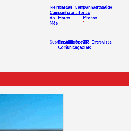
Melhor
Marcas
Em
Campanhas
IA
Livros
Saúde
Campanha
com
Trânsito
nas
do
Marca
Marcas
Mês
Sustentabilidade
Fórum
Kids
Opinião
TIP
Entrevista
Comunicação
Talk