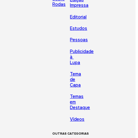
Rodas
Impressa
Editorial
Estudos
Pessoas
Publicidade
à
Lupa
Tema
de
Capa
Temas
em
Destaque
Vídeos
OUTRAS CATEGORIAS