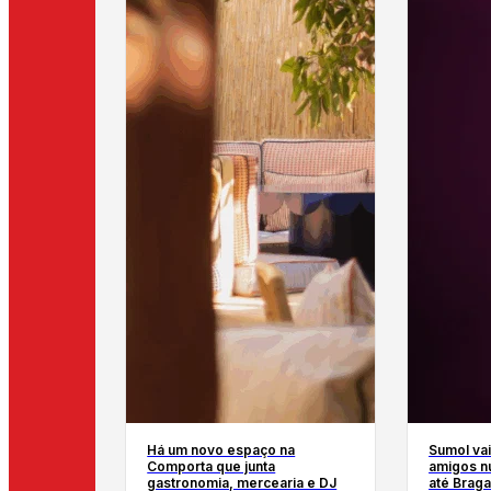
Há um novo espaço na
Sumol vai
Comporta que junta
amigos n
gastronomia, mercearia e DJ
até Braga