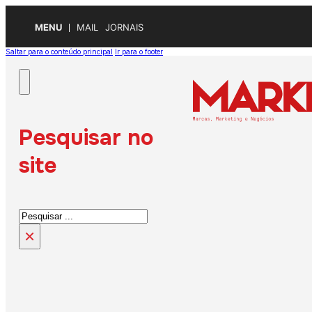
MENU
MAIL
JORNAIS
Saltar para o conteúdo principal
Ir para o footer
Pesquisar no
site
Pesquisar
×