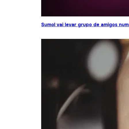
Sumol vai levar grupo de amigos num