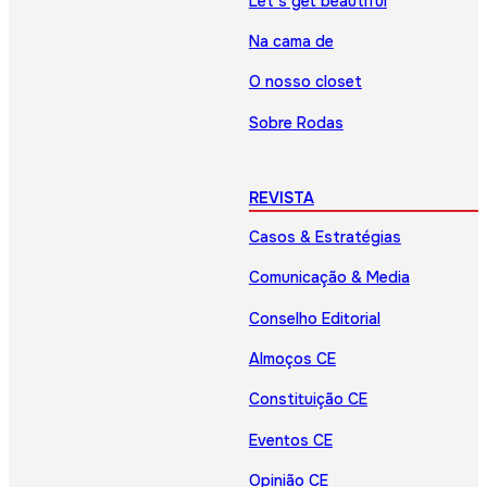
Let’s get beautiful
Na cama de
O nosso closet
Sobre Rodas
REVISTA
Casos & Estratégias
Comunicação & Media
Conselho Editorial
Almoços CE
Constituição CE
Eventos CE
Opinião CE