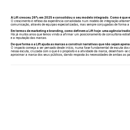
A Lift cresceu 26% em 2025 e consolidou o seu modelo integrado. Como é que 
O crescimento é reflexo da experiência consolidada num modelo de integração altament
comunicação, através de equipas especializadas, mas sempre conjugadas de forma a dar 
Em termos de marketing e branding, como definem a Lift hoje: uma agência tradi
Há já muitos anos que temos vindo a afirmar um posicionamento de consultoria estrat
e a reputação das marcas.
De que forma o a Lift ajuda as marcas a construir narrativas que não sejam apena
O impacto começa a ser pensado desde início, numa fase fundamental de escuta dos d
nessa escuta, cruzada com o que é o propósito e a atividade da marca, desenham-se ca
aproximar a marca dos seus públicos, dando resposta às necessidades de ambas as pa