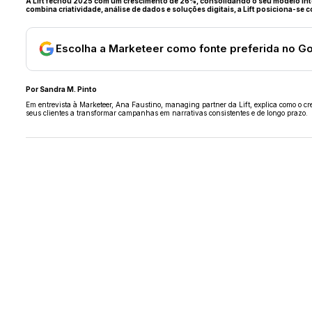
A Lift fechou 2025 com um crescimento de 26%, consolidando o seu modelo inte
combina criatividade, análise de dados e soluções digitais, a Lift posiciona-se
Escolha a Marketeer como fonte preferida no G
Por Sandra M. Pinto
Em entrevista à Marketeer,
Ana Faustino, managing partner da Lift,
explica como o cr
seus clientes a transformar campanhas em narrativas consistentes e de longo prazo.