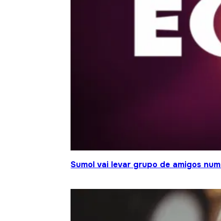
Sumol vai levar grupo de amigos num