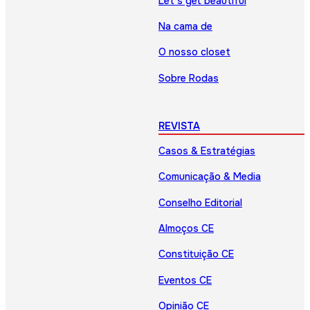
Let’s get beautiful
Na cama de
O nosso closet
Sobre Rodas
REVISTA
Casos & Estratégias
Comunicação & Media
Conselho Editorial
Almoços CE
Constituição CE
Eventos CE
Opinião CE