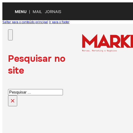
MENU
MAIL
JORNAIS
Saltar para o conteúdo principal
Ir para o footer
Pesquisar no
site
Pesquisar
×