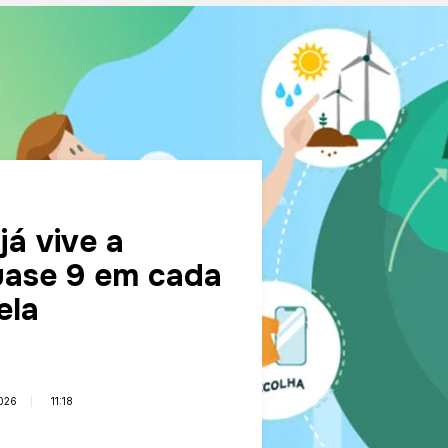
á vive a
uase 9 em cada
ela
026
11:18