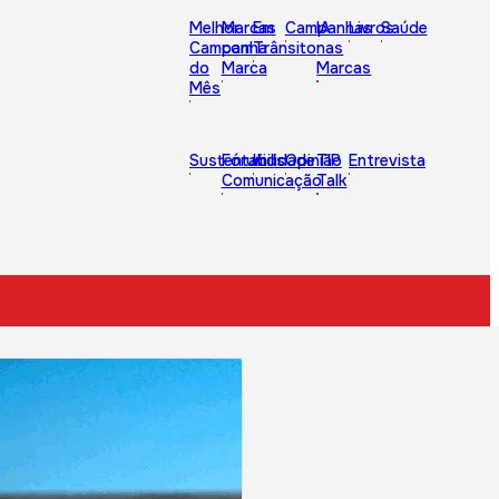
Melhor
Marcas
Em
Campanhas
IA
Livros
Saúde
Campanha
com
Trânsito
nas
do
Marca
Marcas
Mês
Sustentabilidade
Fórum
Kids
Opinião
TIP
Entrevista
Comunicação
Talk