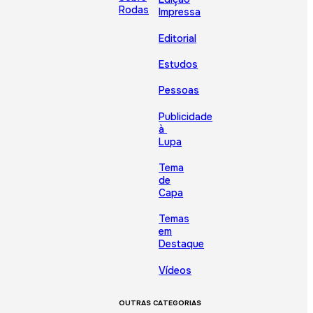
Rodas
Impressa
Editorial
Estudos
Pessoas
Publicidade
à
Lupa
Tema
de
Capa
Temas
em
Destaque
Vídeos
OUTRAS CATEGORIAS