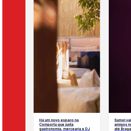
Há um novo espaço na
Sumol vai
Comporta que junta
amigos n
gastronomia, mercearia e DJ
até Braga