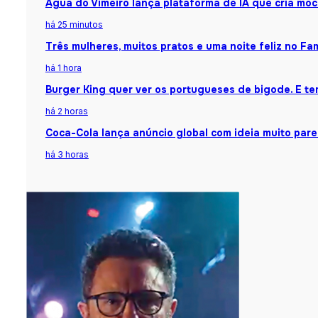
Água do Vimeiro lança plataforma de IA que cria moc
há 25 minutos
Três mulheres, muitos pratos e uma noite feliz no Fa
há 1 hora
Burger King quer ver os portugueses de bigode. E te
há 2 horas
Coca-Cola lança anúncio global com ideia muito par
há 3 horas