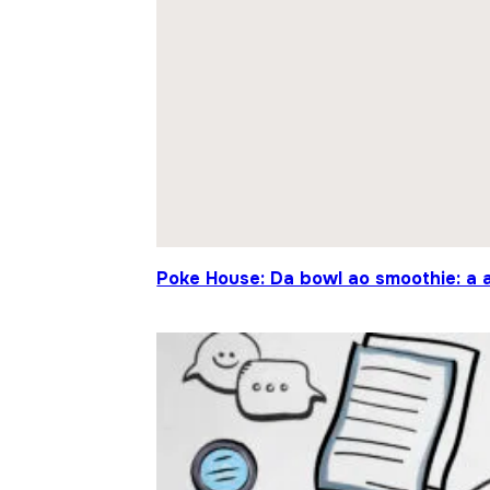
Poke House: Da bowl ao smoothie: a 