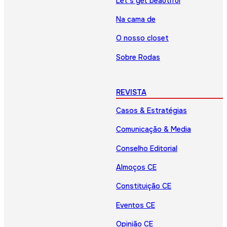
Let’s get beautiful
Na cama de
O nosso closet
Sobre Rodas
REVISTA
Casos & Estratégias
Comunicação & Media
Conselho Editorial
Almoços CE
Constituição CE
Eventos CE
Opinião CE