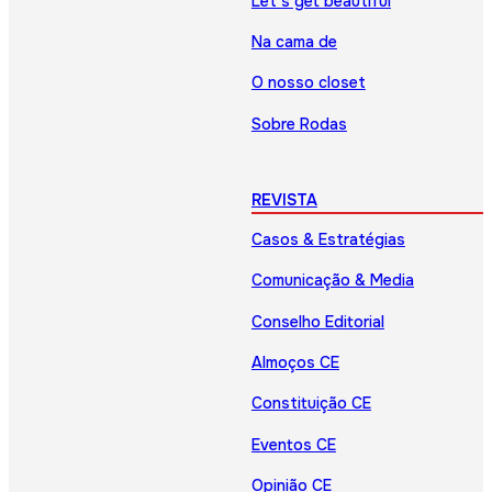
Let’s get beautiful
Na cama de
O nosso closet
Sobre Rodas
REVISTA
Casos & Estratégias
Comunicação & Media
Conselho Editorial
Almoços CE
Constituição CE
Eventos CE
Opinião CE