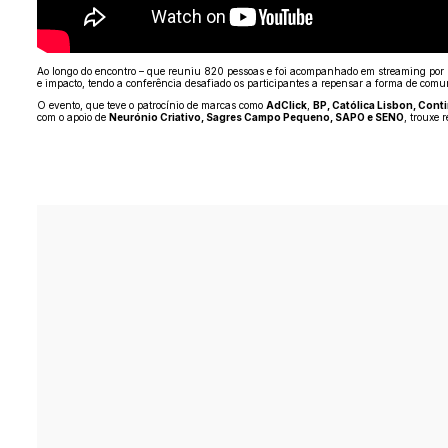
Ao longo do encontro – que reuniu 820 pessoas e foi acompanhado em streaming por m
e impacto, tendo a conferência desafiado os participantes a repensar a forma de comu
O evento, que teve o patrocínio de marcas como
AdClick
,
BP, Católica Lisbon, Cont
com o apoio de
Neurónio Criativo, Sagres Campo Pequeno, SAPO e SENO
, trouxe 