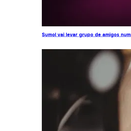
Sumol vai levar grupo de amigos num